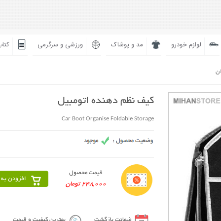
لوازم خودرو
مد و پوشاک
ورزشی و سرگرمی
کتاب
ان
کیف نظم دهنده اتومبیل
Car Boot Organise Foldable Storage
قیمت محصول
افزودن به 
248,000 تومان
ضمانت بازگشت
بهترین کیفیت و قیمت