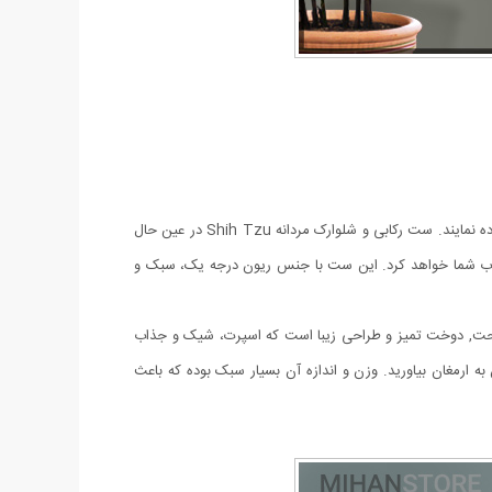
امروزه آقایان به دنبال لباس هایی راحت و در عین حال شیک و خوش استایل هستند که در منزل یا خارج از منزل هنگام مسافرت، باشگاه یا ... استفاده نمایند. ست رکابی و شلوارک مردانه Shih Tzu در عین حال
بوب شما خواهد کرد. این ست با جنس ریون درجه یک، سبک و
Shih T دارای مدل رکابی و دارای چاپ بسیار شیک است. مزايای ست رکابی و شلوارک مردانه Shih Tzu سبک و راحت, دوخت تميز و طراحی زیبا است که اسپرت، شیک و جذاب
ه ارمغان بیاورید. وزن و اندازه آن بسیار سبک بوده که باعث