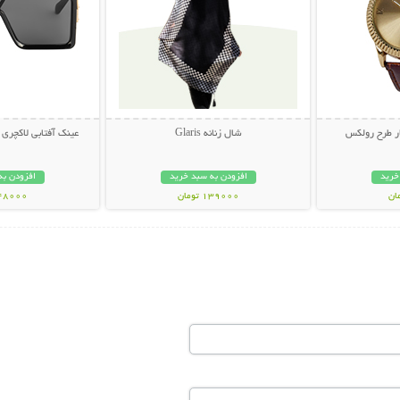
ر طرح رولکس
شال زنانه Glaris
عینک آفتابی لاکچری LOUIS VUITTON
خرید
افزودن به سبد خرید
افزودن به
139000 تومان
348000 تو