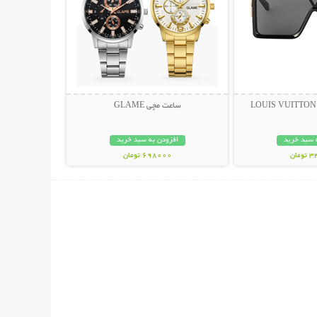
ساعت مچی GLAME
 سبد خرید
افزودن به سبد خرید
مان
698000 تومان