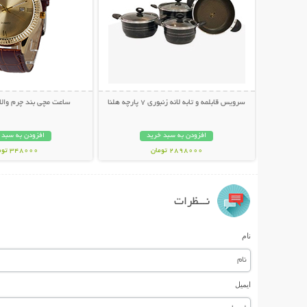
سرویس قابلمه و تابه لانه زنبوری 7 پارچه هلنا
ساعت مچی بند چرم والا
افزودن به سبد خرید
افزودن به سبد 
2898000 تومان
348000 تومان
نـــظرات
نام
ایمیل