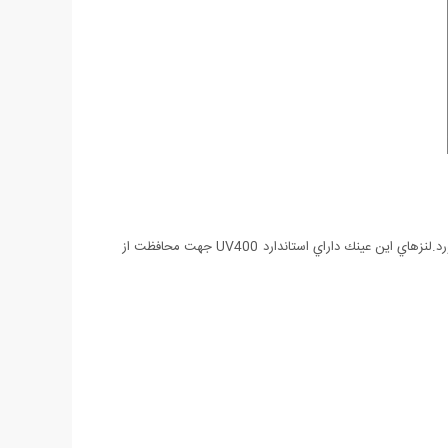
عينك مذكور به دليل طراحي بسيار زيبا و مدرن توانسته است محبوبيت بسياري در بين اقشار مختلف مخصوصا بازیگران سینما و خوانندگان بدست بياورد.لنزهاي اين عينك داراي استاندارد UV400 جهت محافظت از