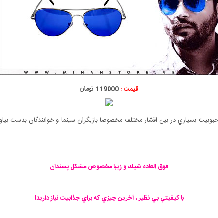
قیمت :
119000 تومان
فوق العاده شيك و زيبا مخصوص مشكل پسندان
با كيفيتي بي نظير ، آخرين چيزي كه براي جذابيت نياز داريد!