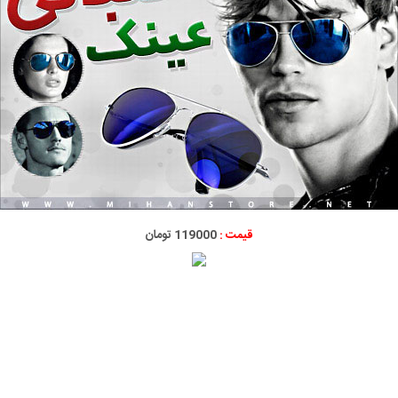
قیمت :
119000 تومان